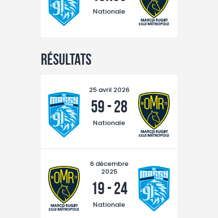
TAXE D’APPRENTISSAGE
Nationale
MÉCÉNAT
FORMATION /
RECONVERSION
Résultats
RSE
ACTUALITÉS
25 avril 2026
59
-
28
Contact
Nationale
6 décembre
2025
19
-
24
Nationale