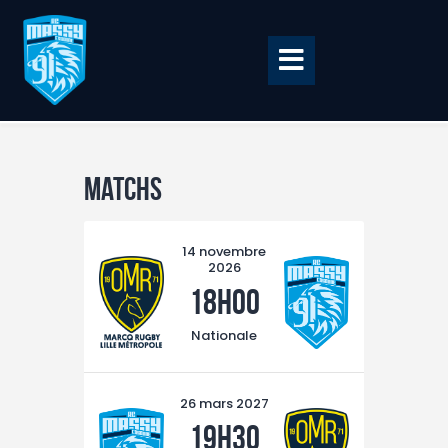
Accueil
Matchs
BILLETTERIE
BOUTIQUE
14 novembre
2026
CLUB
18h00
EQUIPE PRO
Nationale
RCME Association
ENTREPRISES &
26 mars 2027
PARTENAIRES
19h30