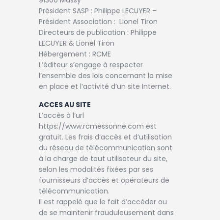
TAXE D’APPRENTISSAGE
Président SASP : Philippe LECUYER –
MÉCÉNAT
Président Association : Lionel Tiron
Directeurs de publication : Philippe
FORMATION /
LECUYER & Lionel Tiron
RECONVERSION
Hébergement : RCME
L’éditeur s’engage à respecter
RSE
l’ensemble des lois concernant la mise
ACTUALITÉS
en place et l’activité d’un site Internet.
Contact
ACCES AU SITE
L’accès à l’url
https://www.rcmessonne.com est
gratuit. Les frais d’accès et d’utilisation
du réseau de télécommunication sont
à la charge de tout utilisateur du site,
selon les modalités fixées par ses
fournisseurs d’accès et opérateurs de
télécommunication.
Il est rappelé que le fait d’accéder ou
de se maintenir frauduleusement dans