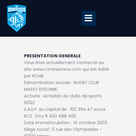
Accueil
PRESENTATION GENERALE
BILLETTERIE
Vous êtes actuellement connecté au
site www.rcmessonne.com qui est édité
BOUTIQUE
par RCME.
CLUB
Dénomination sociale : RUGBY CLUB
MASSY ESSONNE
EQUIPE PRO
Activité : Activités de clubs de sports
9312Z
RCME Association
S.A.S.P. au capital de : 150 394.47 euros
RCS : Evry B 450 488 465
ENTREPRISES &
Date immatriculation : 14 octobre 2003
PARTENAIRES
Siège social : 5 rue des Olympiades –
91300 Massy