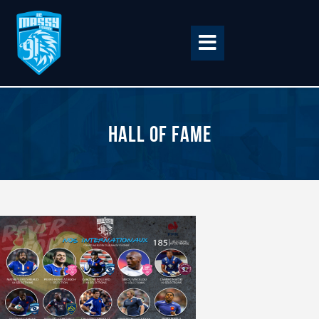
Accueil
Hall of fame
BILLETTERIE
BOUTIQUE
CLUB
EQUIPE PRO
RCME Association
ENTREPRISES &
PARTENAIRES