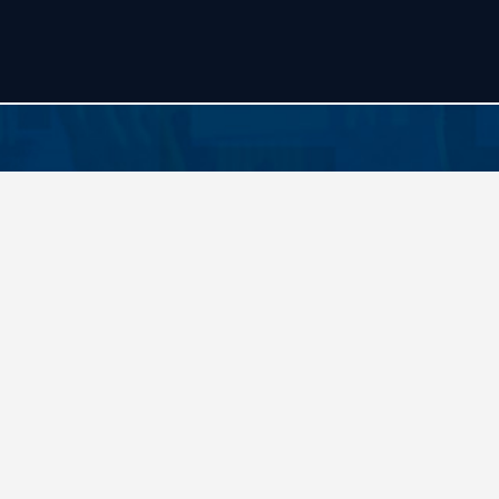
Accueil
BILLETTERIE
BOUTIQUE
CLUB
EQUIPE PRO
RCME Association
ENTREPRISES & PARTENAIRES
TAXE D’APPRENTISSAGE
MÉCÉNAT
FORMATION / RECONVERSION
RSE
ACTUALITÉS
Contact