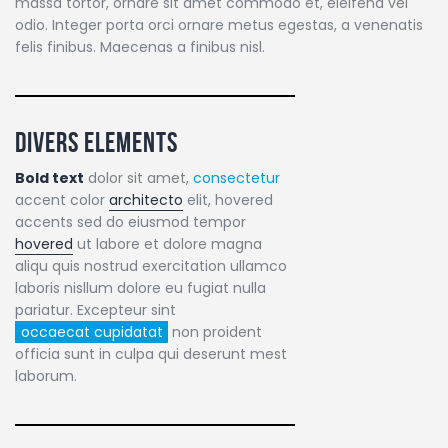
massa tortor, ornare sit amet commodo et, eleifend vel
odio. Integer porta orci ornare metus egestas, a venenatis
felis finibus. Maecenas a finibus nisl.
Divers elements
Bold text
dolor sit amet,
consectetur
accent color
architecto
elit, hovered
accents sed do eiusmod tempor
hovered
ut labore et dolore magna
aliqu quis nostrud exercitation ullamco
laboris nisllum dolore eu fugiat nulla
pariatur. Excepteur sint
occaecat cupidatat
non proident
officia sunt in culpa qui deserunt mest
laborum.