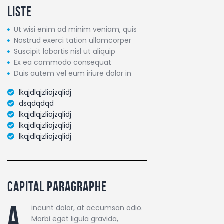
liste
Ut wisi enim ad minim veniam, quis
Nostrud exerci tation ullamcorper
Suscipit lobortis nisl ut aliquip
Ex ea commodo consequat
Duis autem vel eum iriure dolor in
lkqjdlqjzliojzqlidj
dsqdqdqd
lkqjdlqjzliojzqlidj
lkqjdlqjzliojzqlidj
lkqjdlqjzliojzqlidj
Capital paragraphe
A
incunt dolor, at accumsan odio.
Morbi eget ligula gravida,