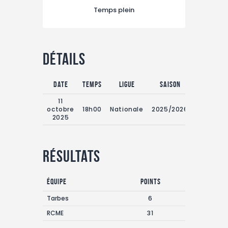
TAXE D’APPRENTISSAGE
Temps plein
MÉCÉNAT
FORMATION /
RECONVERSION
Détails
RSE
Date
Temps
Ligue
Saison
ACTUALITÉS
11
Contact
octobre
18h00
Nationale
2025/2026
2025
Résultats
Équipe
Points
Tarbes
6
RCME
31