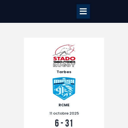
Accueil
BILLETTERIE
BOUTIQUE
Tarbes
CLUB
EQUIPE PRO
RCME Association
RCME
ENTREPRISES &
11 octobre 2025
PARTENAIRES
6
-
31