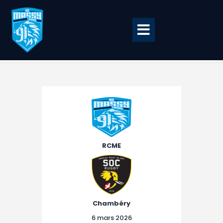
Accueil
BILLETTERIE
BOUTIQUE
CLUB
RCME
EQUIPE PRO
RCME Association
ENTREPRISES &
Chambéry
PARTENAIRES
6 mars 2026