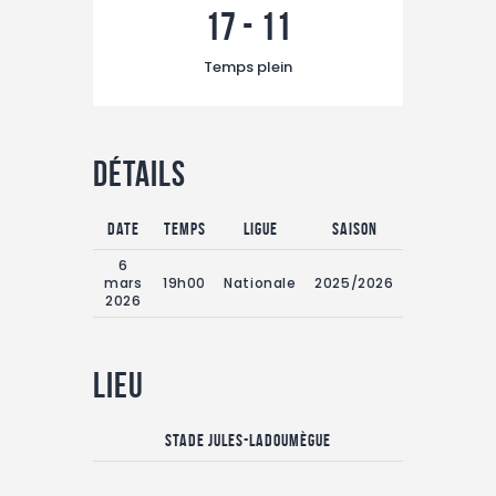
TAXE D’APPRENTISSAGE
17
-
11
MÉCÉNAT
Temps plein
FORMATION /
RECONVERSION
RSE
Détails
ACTUALITÉS
Date
Temps
Ligue
Saison
Contact
6
mars
19h00
Nationale
2025/2026
2026
Lieu
Stade Jules-Ladoumègue