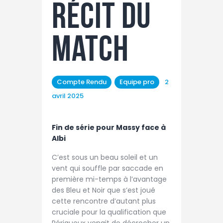
TAXE D’APPRENTISSAGE
récit du
MÉCÉNAT
match
FORMATION /
RECONVERSION
RSE
Compte Rendu
Equipe pro
2
ACTUALITÉS
avril 2025
Contact
Fin de série pour Massy face à
Albi
C’est sous un beau soleil et un
vent qui souffle par saccade en
première mi-temps à l’avantage
des Bleu et Noir que s’est joué
cette rencontre d’autant plus
cruciale pour la qualification que
Périgueux venait de décrocher un