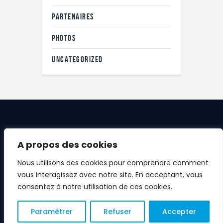
PARTENAIRES
PHOTOS
UNCATEGORIZED
A propos des cookies
Nous utilisons des cookies pour comprendre comment
vous interagissez avec notre site. En acceptant, vous
Site réalisé par Rugby Club Massy
consentez à notre utilisation de ces cookies.
Essonne
Rugby Club Massy Essonne © 2026.
Paramétrer
Refuser
Accepter
Tous droit réservés.