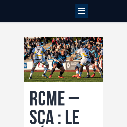
Accueil
BILLETTERIE
BOUTIQUE
CLUB
EQUIPE PRO
RCME –
RCME Association
ENTREPRISES &
SCA : Le
PARTENAIRES