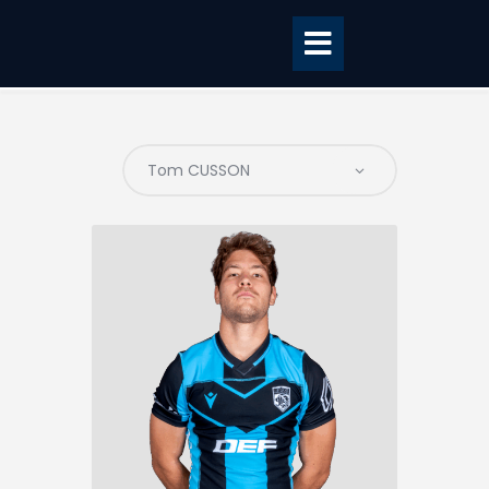
Accueil
BILLETTERIE
BOUTIQUE
CLUB
EQUIPE PRO
RCME Association
ENTREPRISES &
PARTENAIRES