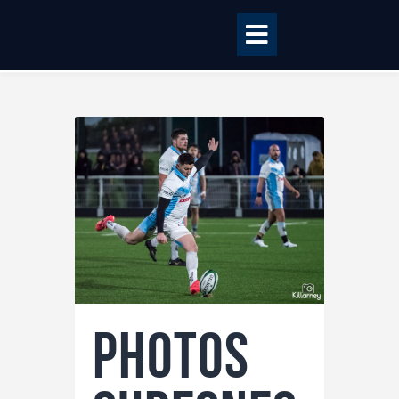
Accueil
BILLETTERIE
BOUTIQUE
CLUB
EQUIPE PRO
RCME Association
ENTREPRISES &
Photos
PARTENAIRES
TAXE D’APPRENTISSAGE