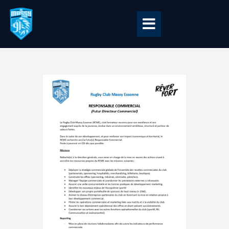
Accueil
BILLETTERIE
BOUTIQUE
CLUB
EQUIPE PRO
RCME Association
ENTREPRISES &
PARTENAIRES