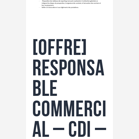
TAXE D’APPRENTISSAGE
MÉCÉNAT
FORMATION /
RECONVERSION
[Offre]
RSE
ACTUALITÉS
Responsa
Contact
ble
Commerci
al – CDI –