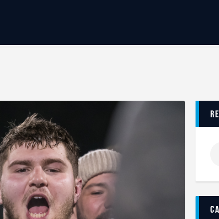
Accueil
BILLETTERIE
BOUTIQUE
CLUB
EQUIPE PRO
RCME Association
ENTREPRISES & PARTENAIRES
R
TAXE D’APPRENTISSAGE
MÉCÉNAT
FORMATION / RECONVERSION
RSE
ACTUALITÉS
Contact
c