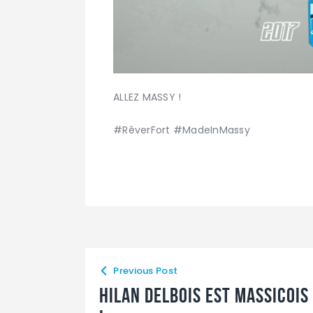
ALLEZ MASSY !
#RêverFort #MadeInMassy
Previous Post
Hilan Delbois est massicois