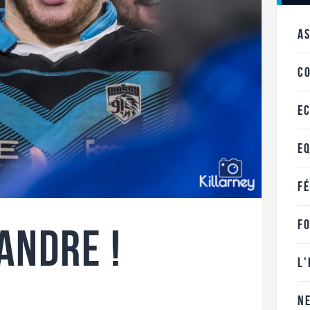
A
C
E
E
F
F
andre !
L
N