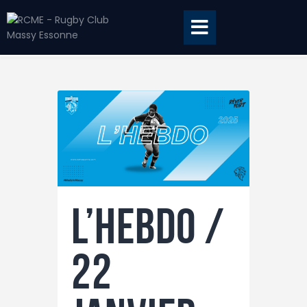
Accueil
BILLETTERIE
BOUTIQUE
CLUB
EQUIPE PRO
L’hebdo /
RCME Association
ENTREPRISES &
22
PARTENAIRES
TAXE D’APPRENTISSAGE