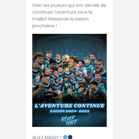
TAXE D’APPRENTISSAGE
Voici les joueurs qui ont décidé de
MÉCÉNAT
continuer l’aventure sous le
maillot Massicois la saison
FORMATION /
prochaine !
RECONVERSION
RSE
ACTUALITÉS
Contact
ALLEZ MASSY !