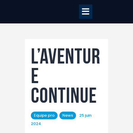
l’aventur
Accueil
BILLETTERIE
e
BOUTIQUE
CLUB
continue
EQUIPE PRO
RCME Association
ENTREPRISES &
Equipe pro
News
25 juin
PARTENAIRES
2024