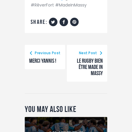
#RêverFort #MadeInMassy
share:
Previous Post
Next Post
merci Yannis !
Le rugby bien
être made in
massy
You May Also Like