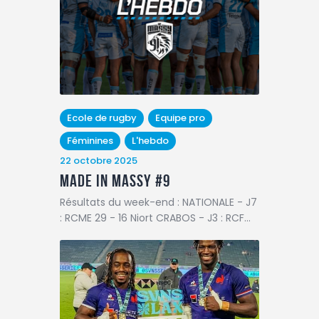
Ecole de rugby
Equipe pro
Féminines
L'hebdo
22 octobre 2025
Made in Massy #9
Résultats du week-end : NATIONALE - J7
: RCME 29 - 16 Niort CRABOS - J3 : RCF…