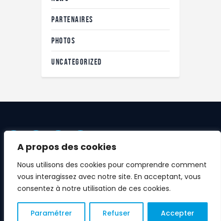
PARTENAIRES
PHOTOS
UNCATEGORIZED
A propos des cookies
Nous utilisons des cookies pour comprendre comment
vous interagissez avec notre site. En acceptant, vous
Site réalisé par Rugby Club Massy
consentez à notre utilisation de ces cookies.
Essonne
Rugby Club Massy Essonne © 2026.
Paramétrer
Refuser
Accepter
Tous droit réservés.