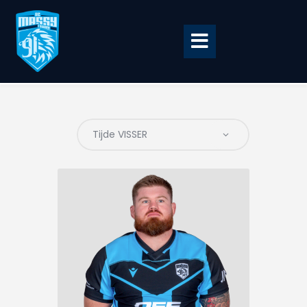
Accueil
BILLETTERIE
BOUTIQUE
CLUB
EQUIPE PRO
RCME Association
ENTREPRISES &
PARTENAIRES