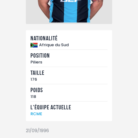
TAXE D’APPRENTISSAGE
MÉCÉNAT
FORMATION /
RECONVERSION
Nationalité
RSE
Afrique du Sud
ACTUALITÉS
Position
Piliers
Contact
Taille
176
Poids
118
L'équipe actuelle
RCME
21/09/1996