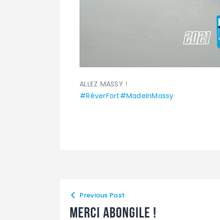
ALLEZ MASSY !
#RêverFort
#MadeInMassy
Previous Post
Merci abongile !