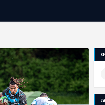
Accueil
BILLETTERIE
BOUTIQUE
CLUB
EQUIPE PRO
RCME Association
ENTREPRISES & PARTENAIRES
R
TAXE D’APPRENTISSAGE
MÉCÉNAT
FORMATION / RECONVERSION
RSE
ACTUALITÉS
Contact
c