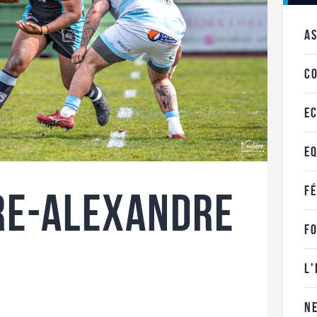
A
C
E
E
F
re-Alexandre
F
L
N