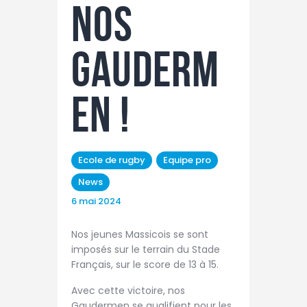
TAXE D’APPRENTISSAGE
nos
MÉCÉNAT
gauderm
FORMATION /
RECONVERSION
RSE
en !
ACTUALITÉS
Contact
Ecole de rugby
Equipe pro
News
6 mai 2024
Nos jeunes Massicois se sont
imposés sur le terrain du Stade
Français, sur le score de 13 à 15.
Avec cette victoire, nos
Gaudermen se qualifient pour les