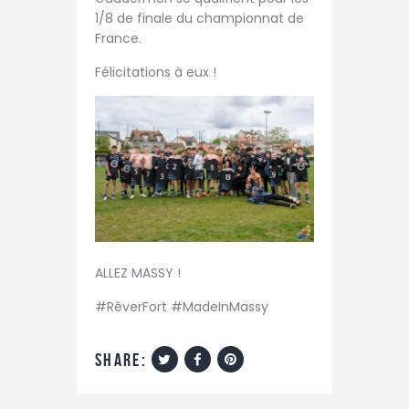
1/8 de finale du championnat de
France.
Félicitations à eux !
ALLEZ MASSY !
#RêverFort #MadeInMassy
share: