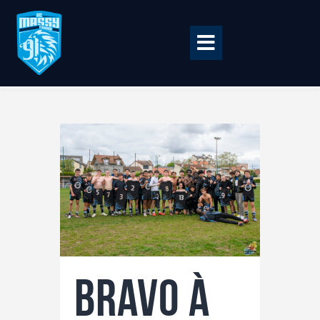
Accueil
BILLETTERIE
BOUTIQUE
CLUB
EQUIPE PRO
RCME Association
ENTREPRISES &
bravo à
PARTENAIRES