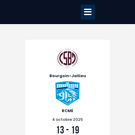
Accueil
BILLETTERIE
BOUTIQUE
Bourgoin-Jallieu
CLUB
EQUIPE PRO
RCME Association
RCME
ENTREPRISES &
4 octobre 2025
PARTENAIRES
13
-
19