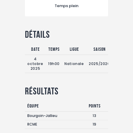
TAXE D’APPRENTISSAGE
Temps plein
MÉCÉNAT
FORMATION /
RECONVERSION
Détails
RSE
Date
Temps
Ligue
Saison
ACTUALITÉS
4
Contact
octobre
19h00
Nationale
2025/2026
2025
Résultats
Équipe
Points
Bourgoin-Jallieu
13
RCME
19