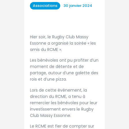
TAXE D’APPRENTISSAGE
Associations
30 janvier 2024
MÉCÉNAT
FORMATION /
RECONVERSION
Hier soir, le Rugby Club Massy
RSE
Essonne a organisé la soirée « les
amis du RCME ».
ACTUALITÉS
Les bénévoles ont pu profiter d’un
Contact
moment de détente et de
partage, autour d’une galette des
rois et d’une pizza.
Lors de cette événement, la
direction du RCME, a tenu à
remercier les bénévoles pour leur
investissement envers le Rugby
Club Massy Essonne.
Le RCME est fier de compter sur