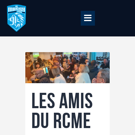
Accueil
BILLETTERIE
BOUTIQUE
CLUB
Les amis
EQUIPE PRO
RCME Association
du RCME
ENTREPRISES &
PARTENAIRES